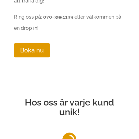
att träffa dig!
Ring oss på:
070-3951139
eller välkommen på
en drop in!
Boka nu
Hos oss är varje kund
unik!